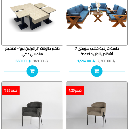
جلسة خارجية خشب سويدي 7
طقم طاولات "ترافرتين نيو"- تصميم
أشخاص الوان متعددة
هندسي ذكي
669.00
949.99
1,594.00
2,300.00
خصم 25 %
خصم 25 %