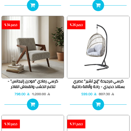
خصم 26 %
خصم 34 %
كرسي مرجيحة "إيج تشير" عصري
كرسي رمادي "مودرن إليجانس" -
بستاند حديدي - راحة وأناقة داخلية
تناغم الخشب والقماش الفاخر
وخارجية
798.00
1,200.00
599.00
807.30
خصم 31 %
خصم 30 %