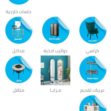
جلسات خارجية
كراسي
دواليب احذية
مداخل
عربيات تقديم
مـرايـا
مناقل