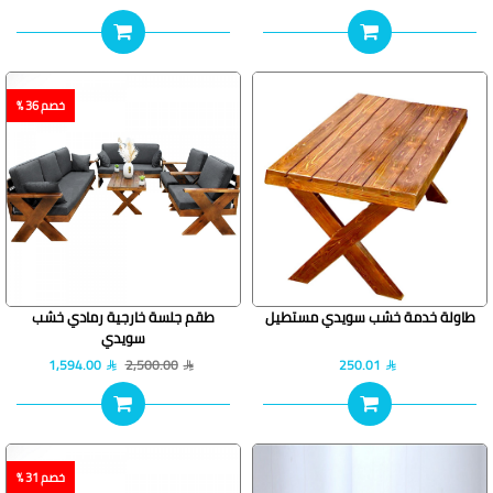
خصم 36 %
طاولة خدمة خشب سويدي مستطيل
طقم جلسة خارجية رمادي خشب
سويدي
1,594.00
2,500.00
250.01
خصم 31 %