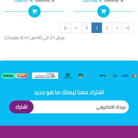
1,490.01
2,869.02
2,070.00
2,869.02
>|
>
3
2
1
<
|<
عرض 21 الى 40 من 47 (3 صفحات)
اشترك معنا ليصلك ما هو جديد
اشترك