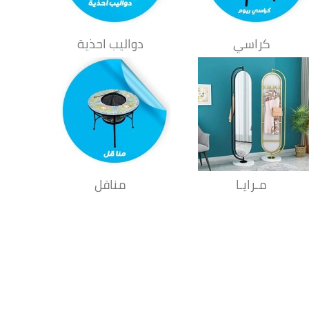
كراسي
دواليب احذية
مـرايـا
مناقل