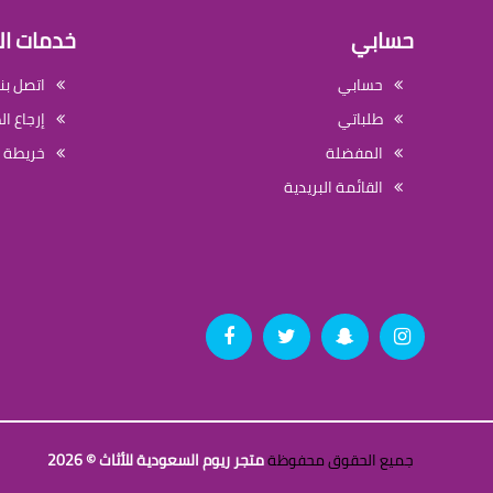
حسابي
خدمات ال
حسابي
اتصل بنا
طلباتي
إرجاع ا
المفضلة
خريطة 
القائمة البريدية
جميع الحقوق محفوظة
متجر ريوم السعودية للأثاث © 2026