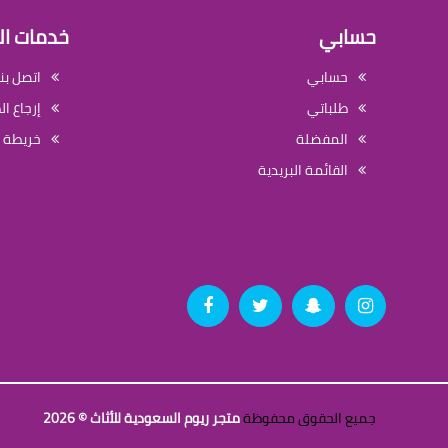
حسابي
خدمات ال
حسابي
اتصل بنا
طلباتي
إرجاع ا
المفضلة
خريطة 
القائمة البريدية
جميع الحقوق محفوظة
متجر ريوم السعودية للأثاث © 2026