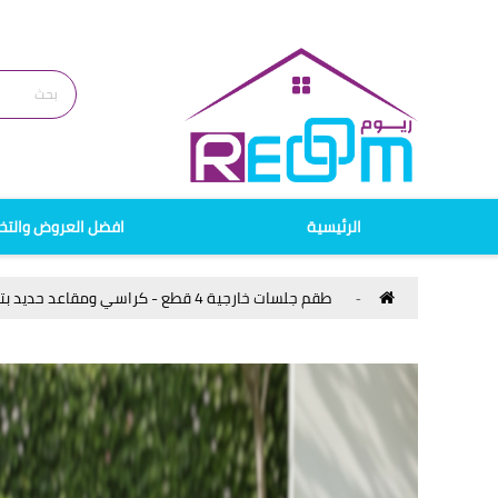
الرئيسية
افضل العروض والتخ
طقم جلسات خارجية 4 قطع - كراسي ومقاعد حديد بتصميم حبال منسوجة مع وسائد - أثاث حدائق ومنازل