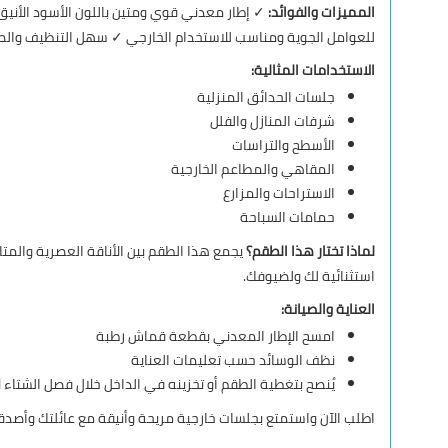
المميزات والفوائد:
✓ إطار معدني قوي ومتين باللون الأسود الأني
للعوامل الجوية ومناسب للاستخدام الخارجي ✓ سهل التنظيف والصيانة
الاستخدامات المثالية:
جلسات الحدائق المنزلية
شرفات المنازل والفلل
الأسطح والتراسات
المقاهي والمطاعم الخارجية
الاستراحات والمزارع
حمامات السباحة
لماذا تختار هذا الطقم؟
يجمع هذا الطقم بين الأناقة العصرية والمتانة
استثنائية لك ولضيوفك.
العناية والصيانة:
امسح الإطار المعدني بقطعة قماش رطبة
نظف الوسائد حسب تعليمات العناية
يُنصح بتغطية الطقم أو تخزينه في الداخل خلال فصل الشتاء 
اطلب الآن واستمتع بجلسات خارجية مريحة وأنيقة مع عائلتك وأصدق