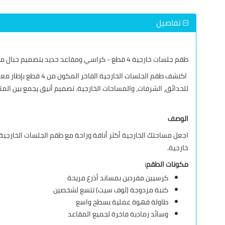
تفاصيل
طقم جلسات خارجية 4 قطع - كراسي ومقاعد حديد بتصميم حبال منسوجة مع وسائد - أثاث حدائق ومنازل
اكتشف طقم الجلسات
للحدائق، الشرفات، والمساحات الخارجية. تصميم أنيق يجمع بين المت
الوصف
خارجية.
مكونات الطقم:
كرسيين مفردين بمساند أذرع مريحة
كنبة مزدوجة (لوف سيت) تتسع لشخصين
طاولة قهوة عملية بسطح واسع
وسائد رمادية فاخرة لجميع المقاعد