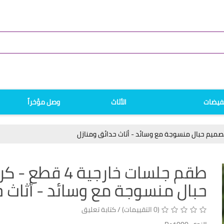
فيضات
الأثاث
وصل مؤخراً
طقم جلسات خار
حبال منسوجة مع وسائد - أثاث ح
(0 التقييمات)
/
كتابة تعليق