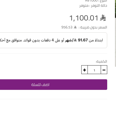
النوع :
Re1000
حالة التوفر :
متوفر
1,100.01
السعر بدون ضريبة :
956.53
الكمية:
اضف للسلة